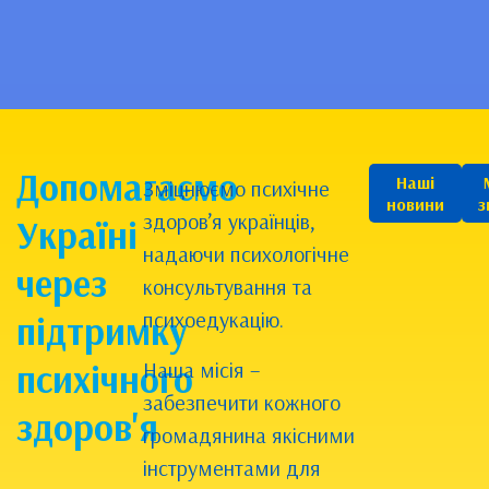
Допомагаємо
Наші
Зміцнюємо психічне
новини
з
здоров’я українців,
Україні
надаючи психологічне
через
консультування та
психоедукацію.
підтримку
психічного
Наша місія –
забезпечити кожного
здоров'я
громадянина якісними
інструментами для