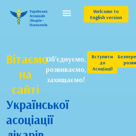
Welcome to
English version
Вітаємо
Вступити
Безпер
Об’єднуємо,
до
розв
розвиваємо,
Асоціації
на
захищаємо!
сайті
Української
асоціації
лікарів