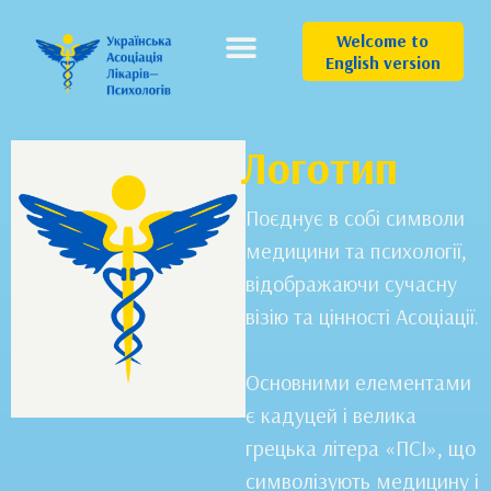
Welcome to
English version
Логотип
Поєднує в собі символи
медицини та психології,
відображаючи сучасну
візію та цінності Асоціації.
Основними елементами
є кадуцей і велика
грецька літера «ПСІ», що
символізують медицину і