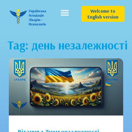
Welcome to
English version
Tag: день незалежності
Вітання з Днем незалежності