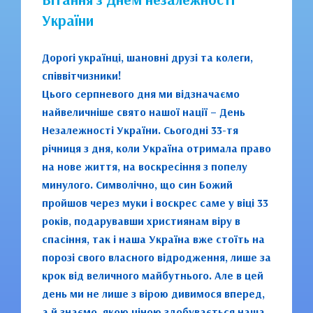
України
Дорогі українці, шановні друзі та колеги,
співвітчизники!
Цього серпневого дня ми відзначаємо
найвеличніше свято нашої нації – День
Незалежності України. Сьогодні 33-тя
річниця з дня, коли Україна отримала право
на нове життя, на воскресіння з попелу
минулого. Символічно, що син Божий
пройшов через муки і воскрес саме у віці 33
років, подарувавши християнам віру в
спасіння, так і наша Україна вже стоїть на
порозі свого власного відродження, лише за
крок від величного майбутнього. Але в цей
день ми не лише з вірою дивимося вперед,
а й знаємо, якою ціною здобувається наша