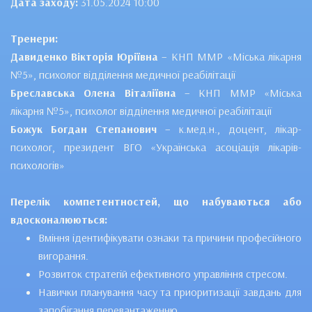
Дата заходу:
31.05.2024 10:00
Тренери:
Давиденко Вікторія Юріївна
– КНП ММР «Міська лікарня
№5», психолог відділення медичної реабілітації
Бреславська Олена Віталіївна
– КНП ММР «Міська
лікарня №5», психолог відділення медичної реабілітації
Божук Богдан Степанович
– к.мед.н., доцент, лікар-
психолог, президент ВГО «Українська асоціація лікарів-
психологів»
Перелік компетентностей, що набуваються або
вдосконалюються:
Вміння ідентифікувати ознаки та причини професійного
вигорання.
Розвиток стратегій ефективного управління стресом.
Навички планування часу та приоритизації завдань для
запобігання перевантаженню.