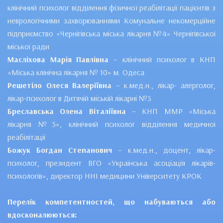
клінічний психолог відділення фізичної реабілітації пацієнтів з
неврологічними захворюваннями Комунальне некомерційне
підприємство «Чернігівська міська лікарня №4» Чернігівської
міської ради
Масліхова Марія Павлівна
– клінічний психолог в КНП
«Міська клінічна лікарня № 10» м. Одеса
Решетіло Олеся Валеріївна
– к.мед.н., лікар- алерголог,
лікар-психолог в Дитячій міській лікарні №3
Бреславська Олена Віталіївна
– КНП ММР «Міська
лікарня №5», клінічний психолог відділення медичної
реабілітації
Божук Богдан Степанович
– к.мед.н., доцент, лікар-
психолог, президент ВГО «Українська асоціація лікарів-
психологів», директор ННІ медицини Університету КРОК
Перелік компетентностей, що набуваються або
вдосконалюються: