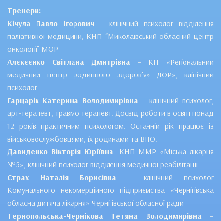
Тренери:
Кічула Павло Ігорович
– клінічний психолог відділення
паліативної медицини, КНП “Миколаївський обласний центр
онкології” МОР
Алєкєєнко Світлана Дмитрівна
– КП «Регіональний
медичний центр родинного здоров’я» ДОР», клінічний
психолог
Гарцарік Катерина Володимирівна
– клінічний психолог,
арт-терапевт, травмо терапевт. Досвід роботи в освіті понад
12 років практичним психологом. Останній рік працює із
військовослужбовцями, їх родинами та ВПО.
Давиденко Вікторія Юріївна
-КНП ММР «Міська лікарня
№5», клінічний психолог відділення медичної реабілітації
Страх Наталія Борисівна
– клінічний психолог
Комунального некомерційного підприємства «Чернігівська
обласна дитяча лікарня» Чернігівської обласної ради
Тернопольська-Чернікова Тетяна Володимирівна
–