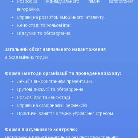
Розробка індивідуального плану запобігання
вигоранню.
Вправи на розвиток емоційного інтелекту.
Кейс-стаді та рольові ігри.
Підсумки та обговорення.
Загальний обсяг навчального навантаження
8 академічних годин
Форми і методи організації та проведення заходу:
Лекції з використанням презентацій.
Групові дискусії та обговорення.
Рольові ігри та кейс-стаді.
Вправи на самоаналіз і рефлексію.
Практичні заняття з технік управління стресом.
Форми підсумкового контролю:
Тестування в режимі он-лайн за результатами тренінгу