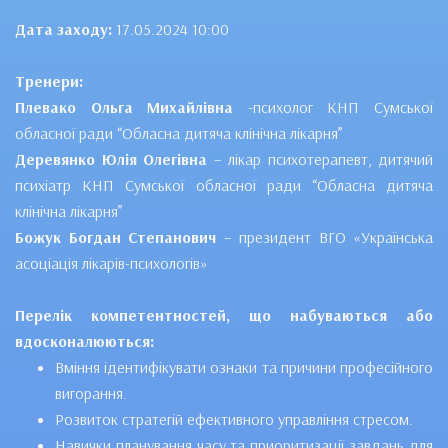
Дата заходу:
17.05.2024 10:00
Тренери:
Плевако Ольга Михайлівна
-психолог КНП Сумської
обласної ради “Обласна дитяча клінічна лікарня”
Деревянко Юлія Олегівна
– лікар психотерапевт, дитячий
психіатр КНП Сумської обласної ради “Обласна дитяча
клінічна лікарня”
Божук Богдан Степанович
– президент ВГО «Українська
асоціація лікарів-психологів»
Перелік компетентностей, що набуваються або
вдосконалюються:
Вміння ідентифікувати ознаки та причини професійного
вигорання.
Розвиток стратегій ефективного управління стресом.
Навички планування часу та приоритизації завдань для